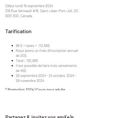
Début lundi 16 septembre 2024
318 Rue Verreault #18, Saint-Jean-Port-Joli, QC
G0R 3G0, Canada
Tarification
98 $ + taxes = 112,68$
Nous avons un frais d'inscription annuel
de 20$.
Total : 132,68$
Il est possible de faire trois versements
de 45$
26 septembre 2024 - 24 octobre 2024 -
28 novembre 2024
* Promotion 2024 | Cours pour adulte
Inscription à 2 cours par semaine = 10%
Inscription à 3 cours par semaine = 20%
Partagez & invitez vos ami(e)s