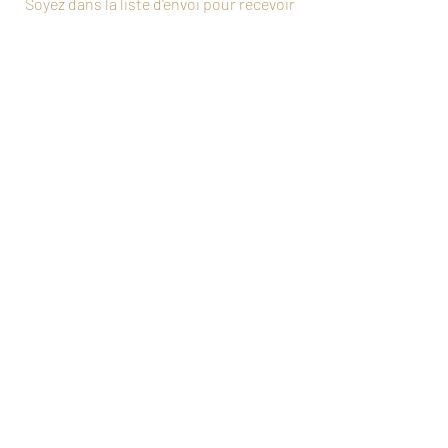
Soyez dans la liste d'envoi pour recevoir
des nouvelles et de l'inspiration au sujet
de la danse directement dans votre boîte
courriel.
Subscribe Now
Contactez-nous