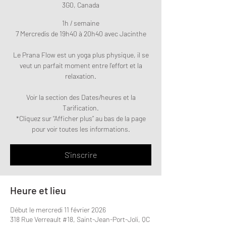
3G0, Canada
1h / semaine
7 Mercredis de 19h40 à 20h40 avec Jacinthe
Le Prana Flow est un yoga plus physique, il se
veut un parfait moment entre l'effort et la
relaxation.
Voir la section des Dates/heures et la
Tarification.
*Cliquez sur “Afficher plus” au bas de la page
pour voir toutes les informations.
S'inscrire
Heure et lieu
Début le mercredi 11 février 2026
318 Rue Verreault #18, Saint-Jean-Port-Joli, QC