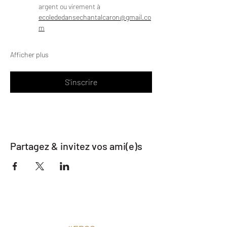
argent ou virement à 
ecolededansechantalcaron@gmail.co
m
Afficher plus
S'inscrire
Partagez & invitez vos ami(e)s