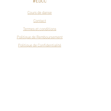
#EDCC
Cours de danse
Contact
Termes et conditions
Politique de Remboursement
Politique de Confidentialité
Restez dans le mouvement !
Soyez dans la liste d'envoi pour recevoir
des nouvelles et de l'inspiration au sujet
de la danse directement dans votre boîte
courriel.