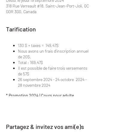
Début le jeudi 19 septembre 2024
318 Rue Verreault #18, Saint-Jean-Port-Joli, QC
G0R 3G0, Canada
Tarification
130 $ + taxes = 149,47$
Nous avons un frais d'inscription annuel
de 20$.
Total : 169,47$
Il est possible de faire trois versements
de 57$
26 septembre 2024 - 24 octobre 2024 -
28 novembre 2024
* Promotion 2024 | Cours pour adulte
Inscription à 2 cours par semaine = 10%
---> (234$ + tx = 269,04$ + 20$ frais
insc.)
Inscription à 3 cours par semaine = 20%
Partagez & invitez vos ami(e)s
---> (312$ + tx = 358,72$ + 20$ frais