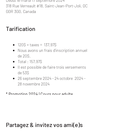
Début le mardi 17 septembre 2024
318 Rue Verreault #18, Saint-Jean-Port-Joli, QC
G0R 3G0, Canada
Tarification
120$ + taxes = 137,97$
Nous avons un frais d'inscription annuel
de 20$.
Total : 157,97$
Il est possible de faire trois versements
de 53$
26 septembre 2024 - 24 octobre 2024 -
28 novembre 2024
* Promotion 2024 | Cours pour adulte
Inscription à 2 cours par semaine = 10%
Inscription à 3 cours par semaine = 20%
Partagez & invitez vos ami(e)s