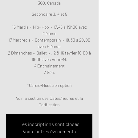
3G0, Canada
Secondaire 3, 4 et 5
15 Mardis « Hip- Hop » 17:45 à 19h00 avec
Mélanie
17 Mercredis « Contemporain » 18:30 à 20:00
avec Éléonar
2 Dimanches « Ballet » : 2 & 16 février 16:00 à
18:00 avec Anne-M.
4 Enchainement
2 Gén.
*Cardio-Muscu en option
Voir la section des Dates/heures et la
Tarification
Les inscriptions sont closes
Voir d'autres événements