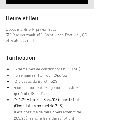
Heure et lieu
Début mardi le 14 janvier 2025
318 Rue Verreault #18, Saint-Jean-Port-Joli, QC
G0R 3G0, Canada
Tarification
17 semaines de contemporain  331,50$
15 semaines Hip-Hop : 243,75$
 2  classes de Ballet : 52$
4 enchainements + 1 générale tech. + 1 
générale (18h) : 117$
744,25 + taxes = 855,70$ (sans le frais 
d'inscription annuel de 20$)
Il est possible de faire 3 versements de 
285,23$ (sans le frais d'inscription)