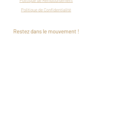
Politique de Remboursement
Politique de Confidentialité
Restez dans le mouvement !
Soyez dans la liste d'envoi pour recevoir
des nouvelles et de l'inspiration au sujet
de la danse directement dans votre boîte
courriel.
Subscribe Now