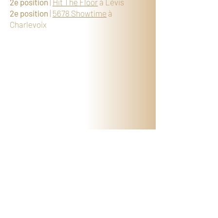
2e position
|
Hit The Floor
à Lévis
2e position
|
5678 Showtime
à
Charlevoix