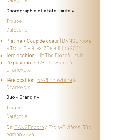
Chorégraphie « La tête Haute »
Troupe:
Catégorie:
Platine + Coup de coeur
|
DANSEncore
à Trois-Rivières, 30e édition 2024
1ère position
|
Hit The Floor
à Lévis
2e position
|
5678 Showtime
à
Charlevoix
1ère position
|
5678 Showtime
à
Charlevoix
Duo « Grandir »
Troupe:
Catégorie:
Or
|
DANSEncore
à Trois-Rivières, 30e
édition 2024